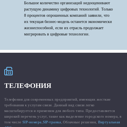
Большое количество организаций недооценивают
растущую динамику цифровых технологий. Только
8 процентов опрошенных компаний заявили, что
их текущая бизнес-модель останется экономически
жизнеспособной, если их отрасль продолжает
мигрировать в цифровые технологии.
ТЕЛЕФОНИЯ
Телефония для современных предприятий, имеющих жесткие
требования к услугам связи. Данный вид связи легко
масштабируется и применим для любого типа. Предоставляется
широкий перечень услуг, такие как выделение городского номера, в
том числе
SIP-номера
,
SIP-транка
, Облачные решения,
Виртуальная