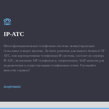
IP-АТС
Многофункциональная телефонная система, коммутирующая
голосовые и видео вызовы. Лучшее решение для вашего бизнеса! IP
АТС, или корпоративная телефонная IP система, состоит из сервера
IP АТС, нескольких SIP телефонов и, опционально, VoIP шлюзов для
подключения к существующим телефонным сетям. Улучшайте
качество сервиса!
ПОДРОБНЕЕ